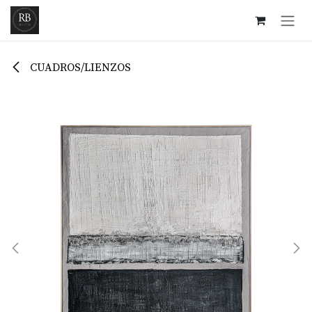
Ir al contenido
CUADROS/LIENZOS