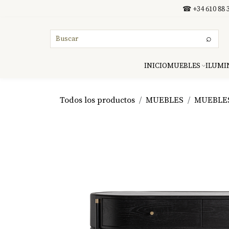
Ir al contenido
☎ +34 610 88 3
⌕
INICIO
MUEBLES
ILUMI
Todos los productos
MUEBLES
MUEBLE