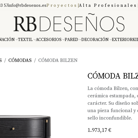
3 57
info@rbdesenos.es
Proyectos
|
Alta Profesionales
NACIÓN
TEXTIL
ACCESORIOS
PARED
DECORACIÓN
EXTERIOR
KI
S
CÓMODAS
CÓMODA BILZEN
CÓMODA BIL
La cómoda Bilzen, con
cerámica estampada, 
carácter. Su diseño so
una pieza funcional y 
sello inconfundible.
1.973,17
€