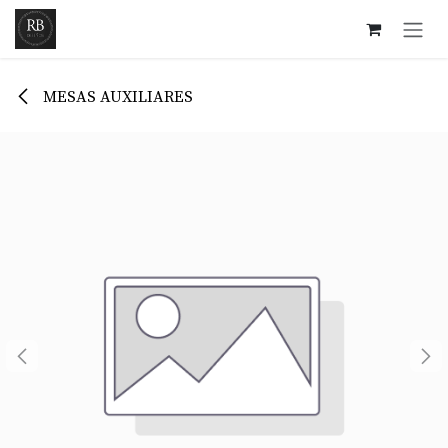
Ir al contenido
MESAS AUXILIARES