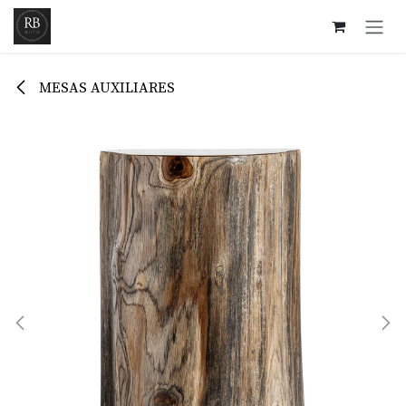
Ir al contenido
MESAS AUXILIARES