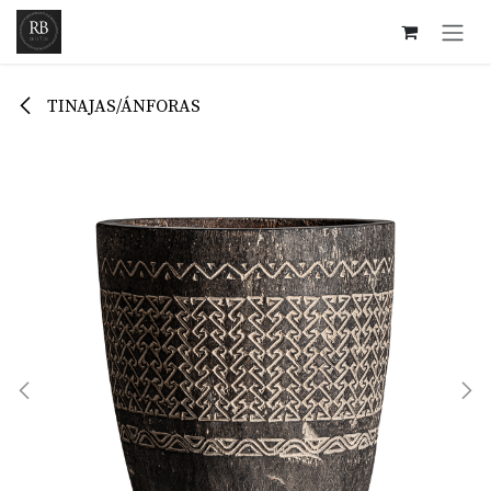
Ir al contenido
TINAJAS/ÁNFORAS