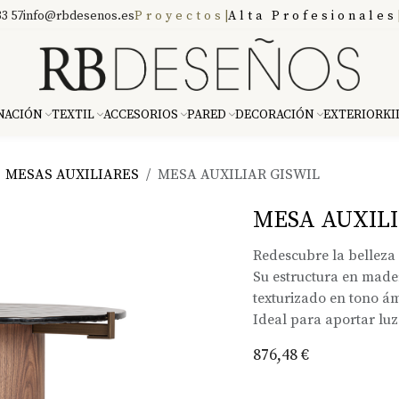
3 57
info@rbdesenos.es
Proyectos
|
Alta Profesionales
NACIÓN
TEXTIL
ACCESORIOS
PARED
DECORACIÓN
EXTERIOR
KI
MESAS AUXILIARES
MESA AUXILIAR GISWIL
MESA AUXILI
Redescubre la belleza 
Su estructura en made
texturizado en tono á
Ideal para aportar luz
876,48
€