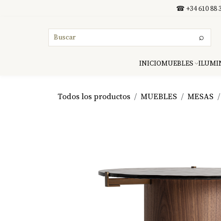
Ir al contenido
☎ +34 610 88 3
⌕
INICIO
MUEBLES
ILUMI
Todos los productos
MUEBLES
MESAS