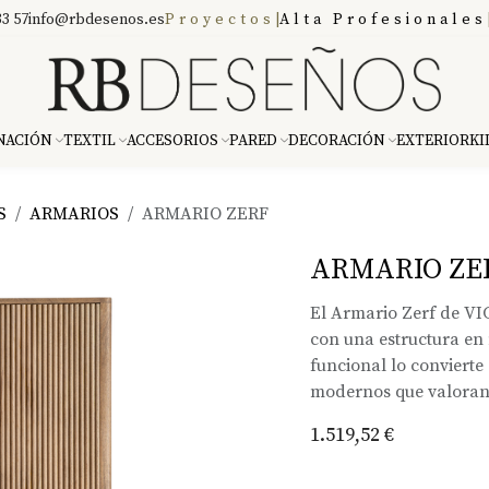
3 57
info@rbdesenos.es
Proyectos
|
Alta Profesionales
NACIÓN
TEXTIL
ACCESORIOS
PARED
DECORACIÓN
EXTERIOR
KI
S
ARMARIOS
ARMARIO ZERF
ARMARIO ZE
El Armario Zerf de V
con una estructura en
funcional lo convierte
modernos que valoran l
1.519,52
€