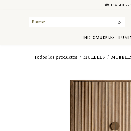
Ir al contenido
☎ +34 610 88 3
⌕
INICIO
MUEBLES
ILUMI
Todos los productos
MUEBLES
MUEBLE