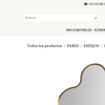
Ir al contenido
☎ +34 610 88 3
⌕
INICIO
MUEBLES
ILUMI
Todos los productos
PARED
ESPEJOS