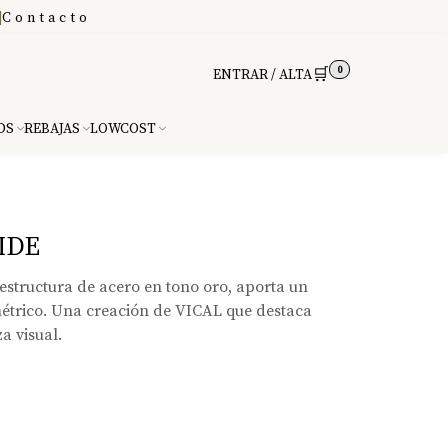
|
Contacto
0
🛒
ENTRAR / ALTA
DS
REBAJAS
LOWCOST
IDE
 estructura de acero en tono oro, aporta un
métrico. Una creación de VICAL que destaca
za visual.