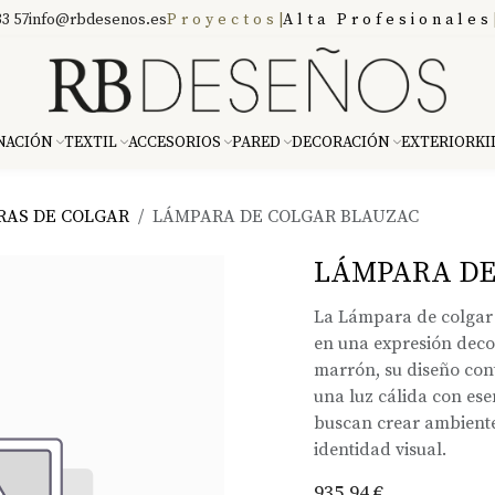
3 57
info@rbdesenos.es
Proyectos
|
Alta Profesionales
NACIÓN
TEXTIL
ACCESORIOS
PARED
DECORACIÓN
EXTERIOR
KI
RAS DE COLGAR
LÁMPARA DE COLGAR BLAUZAC
LÁMPARA DE
La Lámpara de colgar 
en una expresión decor
marrón, su diseño con
una luz cálida con ese
buscan crear ambiente
identidad visual.
935,94
€