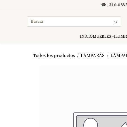
Ir al contenido
☎ +34 610 88 3
⌕
INICIO
MUEBLES
ILUMI
Todos los productos
LÁMPARAS
LÁMPA