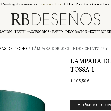
3 57
info@rbdesenos.es
Proyectos
|
Alta Profesionales
NACIÓN
TEXTIL
ACCESORIOS
PARED
DECORACIÓN
EXTERIOR
KI
RAS DE TECHO
LÁMPARA DOBLE CILINDER CHINTZ 42 Y T
LÁMPARA DOB
TOSSA 1
1.105,50
€
AÑADIR A LA CES