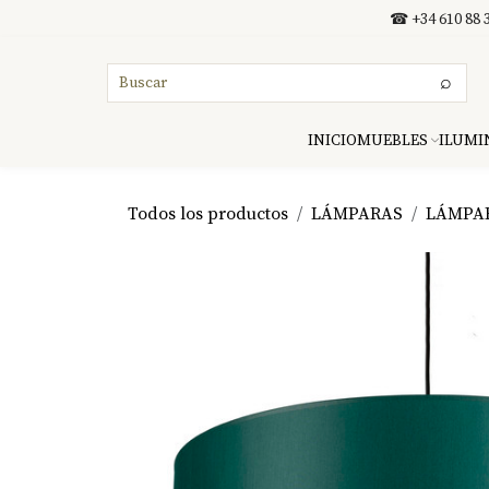
Ir al contenido
☎ +34 610 88 3
⌕
INICIO
MUEBLES
ILUMI
Todos los productos
LÁMPARAS
LÁMPA