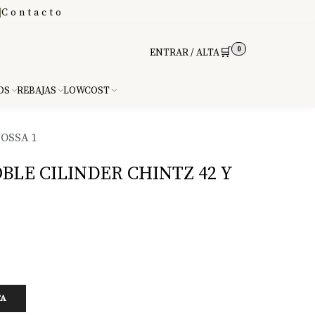
|
Contacto
0
🛒
ENTRAR / ALTA
DS
REBAJAS
LOWCOST
OSSA 1
LE CILINDER CHINTZ 42 Y
TA