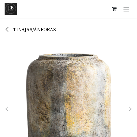
Ir al contenido
TINAJAS/ÁNFORAS