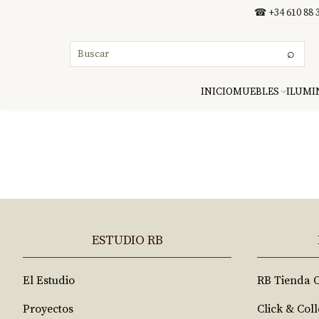
Ir al contenido
☎ +34 610 88 3
⌕
INICIO
MUEBLES
ILUMI
ESTUDIO RB
El Estudio
RB Tienda 
Proyectos
Click & Coll