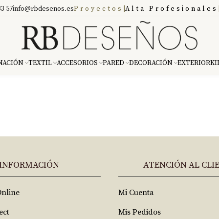
3 57
info@rbdesenos.es
Proyectos
|
Alta Profesionales
NACIÓN
TEXTIL
ACCESORIOS
PARED
DECORACIÓN
EXTERIOR
KI
INFORMACIÓN
ATENCIÓN AL CLI
Online
Mi Cuenta
ect
Mis Pedidos